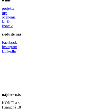
o nás
projekty
my
ocenenia
kariéra
kontakt
sledujte nás
Facebook
Instagram
LinkedIn
nájdete nás
KONTI a.s.
Hraničná 18