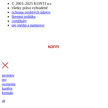
© 2003–2025 KONTI a.s.
všetky práva vyhradené
ochrana osobných údajov
firemná politika
certifikáty
pre médiá a partnerov
projekty
my
ocenenia
kariéra
kontakt
s
k