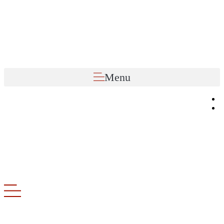
Preskočiť
na
obsah
Menu