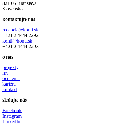
821 05 Bratislava
Slovensko
kontaktujte nás
recepcia@konti.sk
+421 2 4444 2292
konti@konti.sk
+421 2 4444 2293
o nás
projekty
my
ocenenia
kariéra
kontakt
sledujte nás
Facebook
Instagram
LinkedIn