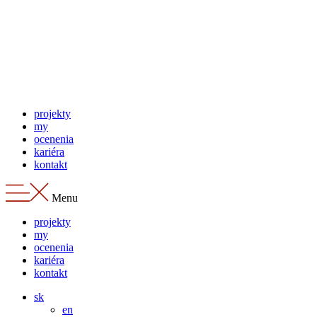
Preskočiť
na
obsah
projekty
my
ocenenia
kariéra
kontakt
Menu
projekty
my
ocenenia
kariéra
kontakt
sk
en