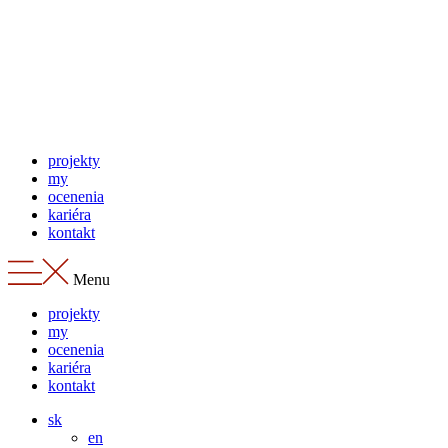
Preskočiť
na
obsah
projekty
my
ocenenia
kariéra
kontakt
Menu
projekty
my
ocenenia
kariéra
kontakt
sk
en