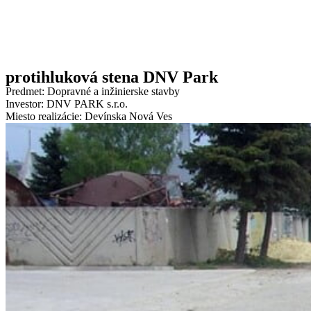
protihluková stena DNV Park
Predmet: Dopravné a inžinierske stavby
Investor: DNV PARK s.r.o.
Miesto realizácie: Devínska Nová Ves