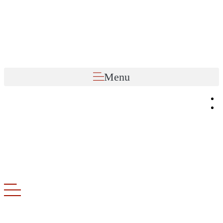
Preskočiť
na
obsah
Menu