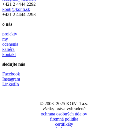
+421 2 4444 2292
konti@konti.sk
+421 2 4444 2293
o nás
projekty
my
ocenenia
kariéra
kontakt
sledujte nás
Facebook
Instagram
LinkedIn
© 2003–2025 KONTI a.s.
všetky práva vyhradené
ochrana osobných údajov
firemná politika
certifikáty