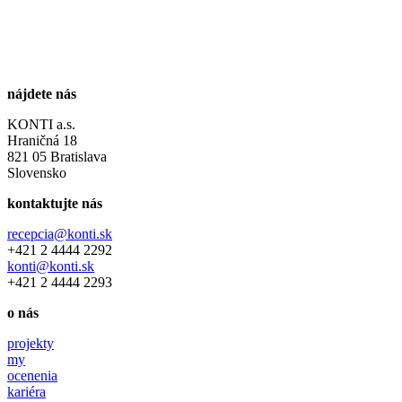
nájdete nás
KONTI a.s.
Hraničná 18
821 05 Bratislava
Slovensko
kontaktujte nás
recepcia@konti.sk
+421 2 4444 2292
konti@konti.sk
+421 2 4444 2293
o nás
projekty
my
ocenenia
kariéra