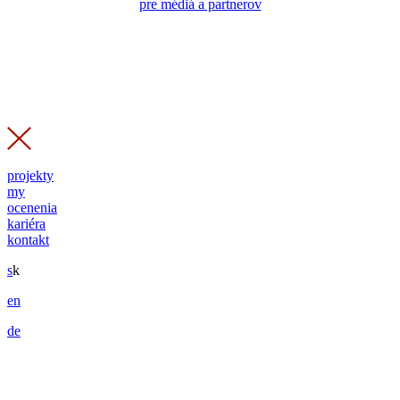
pre médiá a partnerov
projekty
my
ocenenia
kariéra
kontakt
s
k
en
de