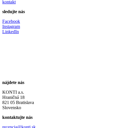
kontakt
sledujte nás
Facebook
Instagram
LinkedIn
nájdete nás
KONTI a.s.
Hraničná 18
821 05 Bratislava
Slovensko
kontaktujte nás
recepcia@konti.sk