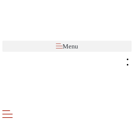
Preskočiť
na
obsah
Menu