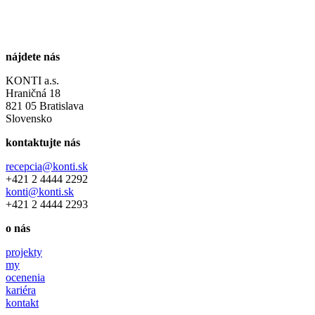
nájdete nás
KONTI a.s.
Hraničná 18
821 05 Bratislava
Slovensko
kontaktujte nás
recepcia@konti.sk
+421 2 4444 2292
konti@konti.sk
+421 2 4444 2293
o nás
projekty
my
ocenenia
kariéra
kontakt