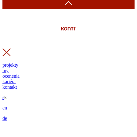
projekty
my
ocenenia
kariéra
kontakt
s
k
en
de