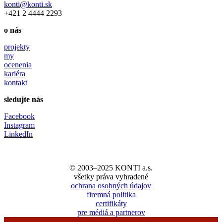
konti@konti.sk
+421 2 4444 2293
o nás
projekty
my
ocenenia
kariéra
kontakt
sledujte nás
Facebook
Instagram
LinkedIn
© 2003–2025 KONTI a.s.
všetky práva vyhradené
ochrana osobných údajov
firemná politika
certifikáty
pre médiá a partnerov