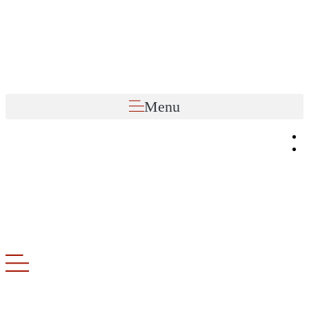
Preskočiť
na
obsah
Menu