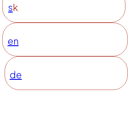
s
k
en
de